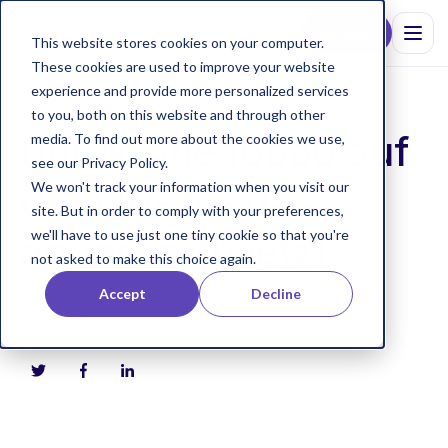
Kontakt
This website stores cookies on your computer.
These cookies are used to improve your website
experience and provide more personalized services
to you, both on this website and through other
Bürokratieabbau auf
media. To find out more about the cookies we use,
see our Privacy Policy.
dem Weg – das
We won't track your information when you visit our
site. But in order to comply with your preferences,
we'll have to use just one tiny cookie so that you're
ändert sich jetzt:
not asked to make this choice again.
Accept
Decline
Sonja Imbroglia