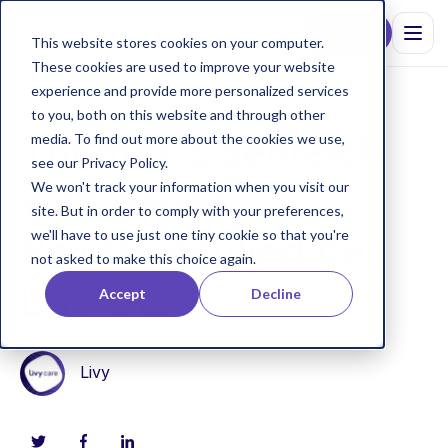
Kontakt
This website stores cookies on your computer.
These cookies are used to improve your website
experience and provide more personalized services
to you, both on this website and through other
Thomas Eisenreich
media. To find out more about the cookies we use,
see our Privacy Policy.
wird neues
We won't track your information when you visit our
site. But in order to comply with your preferences,
we'll have to use just one tiny cookie so that you're
Beiratsmitglied bei
not asked to make this choice again.
Livy Care
Accept
Decline
Livy