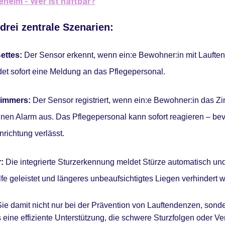
eheim - Wer ist haftbar?
 drei zentrale Sze
narien:
ettes:
Der Sensor erkennt, wenn ein:e Bewohner:in mit Laufte
det sofort eine Meldung an das Pflegepersonal.
Zimmers:
Der Sensor registriert, wenn ein:e Bewohner:in das Z
nen Alarm aus. Das Pflegepersonal kann sofort reagieren – be
nrichtung verlässt.
r:
Die integrierte Sturzerkennung meldet Stürze automatisch und
lfe geleistet und längeres unbeaufsichtigtes Liegen verhindert 
 Sie damit nicht nur bei der Prävention von Lauftendenzen, sond
 eine effiziente Unterstützung, die schwere Sturzfolgen oder Ve