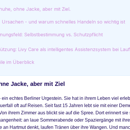
huhe, ohne Jacke, aber mit Ziel.
 Ursachen - und warum schnelles Handeln so wichtig ist
nungsfeld: Selbstbestimmung vs. Schutzpflicht
tützung: Livy Care als intelligentes Assistenzsystem bei La
ile im Überblick
ne Jacke, aber mit Ziel
 – ein echtes Berliner Urgestein. Sie hat in ihrem Leben viel erl
rfall oft auf Reisen. Seit fast 15 Jahren lebt sie mit einer D
 Von ihrem Zimmer aus blickt sie auf die Spree. Dort erinnert si
gangenheit: an laue Sommerabende oder Spaziergänge mit ihr
 an Hartmut denkt, laufen Tränen über ihre Wangen. Und manc