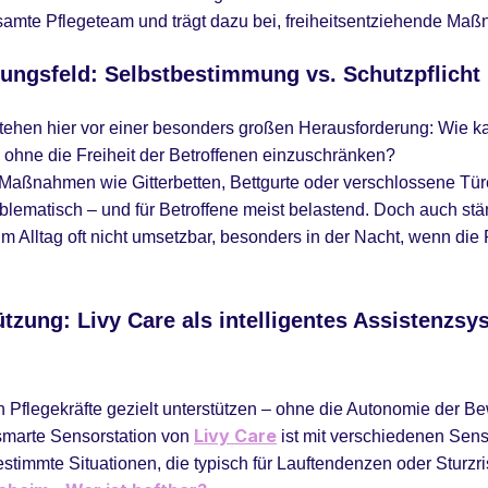
esamte Pflegeteam und trägt dazu bei, freiheitsentziehende Ma
ungsfeld: Selbstbestimmung vs. Schutzpflicht
stehen hier vor einer besonders großen Herausforderung:
Wie ka
 ohne die Freiheit der Betroffenen einzuschränken?
Maßnahmen wie Gitterbetten, Bettgurte oder verschlossene Türe
roblematisch – und für Betroffene meist belastend. Doch auch st
t im Alltag oft nicht umsetzbar, besonders in der Nacht, wenn d
tützung:
Livy Care als intelligentes Assistenzsy
 Pflegekräfte gezielt unterstützen – ohne die Autonomie der B
Livy Care
smarte Sensorstation von
ist mit verschiedenen Sens
estimmte Situationen, die typisch für Lauftendenzen oder Sturzri