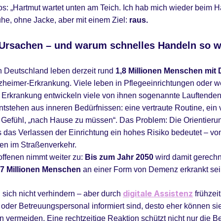
l los: „Hartmut wartet unten am Teich. Ich hab mich wieder bei
he, ohne Jacke, aber mit einem Ziel:
raus.
Ursachen – und warum schnelles Handeln so wi
. In Deutschland leben derzeit rund
1,8 Millionen Menschen mit
lzheimer-Erkrankung. Viele leben in Pflegeeinrichtungen oder 
er Erkrankung entwickeln viele von ihnen sogenannte Lauftende
tehen aus inneren Bedürfnissen: eine vertraute Routine, ein 
Gefühl, „nach Hause zu müssen“. Das Problem: Die Orientierung 
 das Verlassen der Einrichtung ein hohes Risiko bedeutet – von
nen im Straßenverkehr.
offenen nimmt weiter zu:
Bis zum Jahr 2050
wird damit gerechn
2,7 Millionen Menschen
an einer Form von Demenz erkrankt sei
digitale Assistenz
sich nicht verhindern – aber durch
frühzei
e oder Betreuungspersonal informiert sind, desto eher können si
n vermeiden. Eine rechtzeitige Reaktion schützt nicht nur die B