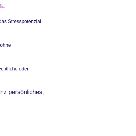
t.
das Stresspotenzial
 ohne
chtliche oder
anz persönliches,