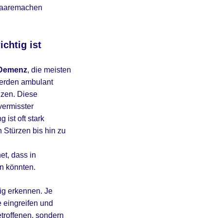
m Haaremachen
chtig ist
 Demenz
, die meisten
werden ambulant
nzen. Diese
vermisster
ist oft stark
 Stürzen bis hin zu
et, dass in
n könnten.
tig erkennen. Je
e eingreifen und
etroffenen, sondern