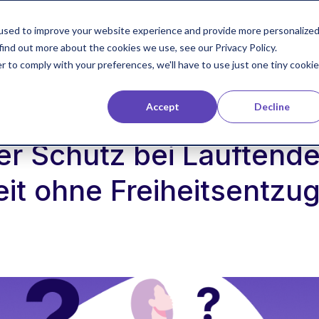
used to improve your website experience and provide more personalize
Referenzen
Technologie
Blog
Developer
find out more about the cookies we use, see our Privacy Policy.
r to comply with your preferences, we'll have to use just one tiny cookie
Accept
Decline
r Schutz bei Lauftend
eit ohne Freiheitsentzu