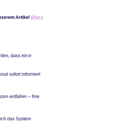
Sturz
nserem Artikel
rden, dass ein:e
al sofort informiert
en entfallen – Ihre
urch das System