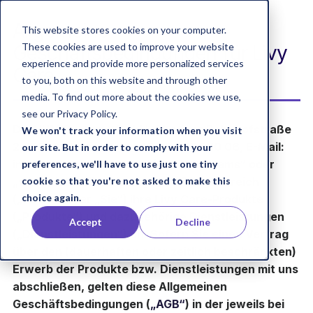
Allgemeine
This website stores cookies on your computer.
These cookies are used to improve your website
Geschäftsbedingungen für Livy
experience and provide more personalized services
Care
to you, both on this website and through other
media. To find out more about the cookies we use,
see our Privacy Policy.
Die HUM Systems GmbH, Choriner Bahnhofstraße
We won't track your information when you visit
2, 16230 Chorin, Tel.: +49 30 837 930 06, E-Mail:
our site. But in order to comply with your
info@hum-systems.com (
„HUM Systems“
oder
preferences, we'll have to use just one tiny
cookie so that you're not asked to make this
„wir“
) bietet Einrichtungen im Pflegebereich
choice again.
(
„Kunde“
oder
„Sie“
) ihre Livy Care-Produkte
(
„Produkte“
) und dazugehörige Dienstleistungen
Accept
Decline
(
„Dienstleistungen“
) an. Sofern Sie einen Vertrag
über den (dauerhaften oder zeitlich beschränkten)
Erwerb der Produkte bzw. Dienstleistungen mit uns
abschließen, gelten diese Allgemeinen
Geschäftsbedingungen (
„AGB“
) in der jeweils bei