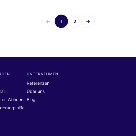
←
1
2
→
NGEN
UNTERNEHMEN
Referenzen
när
Über uns
utes Wohnen
Blog
ederungshilfe