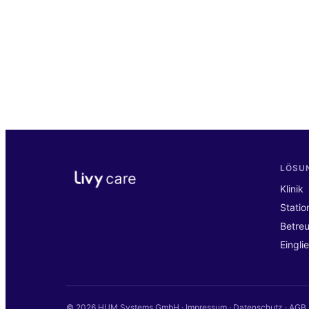
LÖSU
Klinik
Statio
Betre
Eingli
©
2026
HUM Systems GmbH ·
Impressum
·
Datenschutz
·
AGB