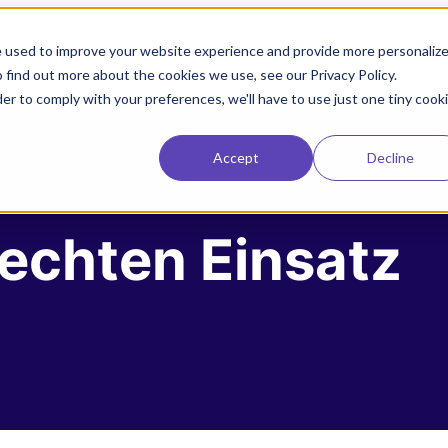
e used to improve your website experience and provide more personaliz
ung
Referenzen
Technologie
Blog
Developer
 find out more about the cookies we use, see our Privacy Policy.
der to comply with your preferences, we'll have to use just one tiny cook
Accept
Decline
 echten Einsatz