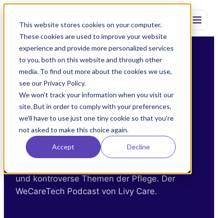
Kontakt
This website stores cookies on your computer.
These cookies are used to improve your website
experience and provide more personalized services
to you, both on this website and through other
media. To find out more about the cookies we use,
LIVY CARE
see our Privacy Policy.
WeCareTech, der
We won't track your information when you visit our
Podcast von Livy
site. But in order to comply with your preferences,
we'll have to use just one tiny cookie so that you're
Care
not asked to make this choice again.
Accept
Decline
Amir Humanfar im Gespräch mit
Branchenexpert:innen über KI, Digitalisierung
und kontroverse Themen der Pflege. Der
WeCareTech Podcast von Livy Care.