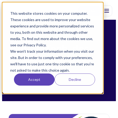
Kontakt
This website stores cookies on your computer.
These cookies are used to improve your website
experience and provide more personalized services
to you, both on this website and through other
media. To find out more about the cookies we use,
LIVY CARE
see our Privacy Policy.
WeCareTech, der
We won't track your information when you visit our
Podcast von Livy
site. But in order to comply with your preferences,
we'll have to use just one tiny cookie so that you're
Care
not asked to make this choice again.
Accept
Decline
Seite 3