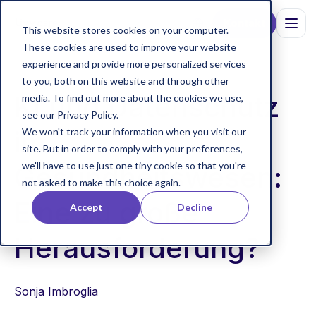
Kontakt
This website stores cookies on your computer.
These cookies are used to improve your website
experience and provide more personalized services
to you, both on this website and through other
KI und Datenschutz
media. To find out more about the cookies we use,
see our Privacy Policy.
im
We won't track your information when you visit our
site. But in order to comply with your preferences,
we'll have to use just one tiny cookie so that you're
Gesundheitswesen:
not asked to make this choice again.
Eine zu große
Accept
Decline
Herausforderung?
Sonja Imbroglia