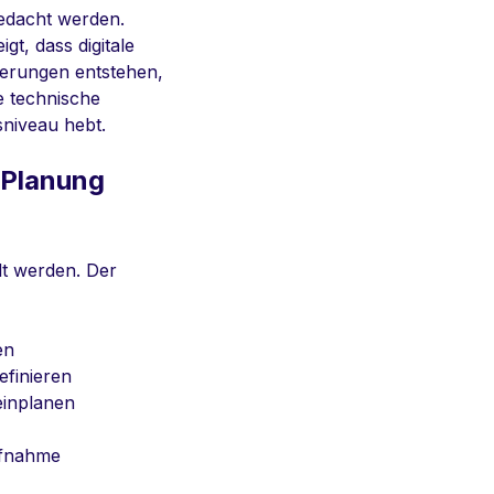
edacht werden.
gt, dass digitale
derungen entstehen,
e technische
sniveau hebt.
 Planung
lt werden. Der
en
efinieren
einplanen
ufnahme