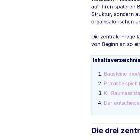
auf ihren späteren B
Struktur, sondern au
organisatorischen u
Die zentrale Frage l
von Beginn an so ein
Inhaltsverzeichni
Bausteine
mode
Praxisbeispiel
KI-Raumassisten
Der entscheid
Die drei zen