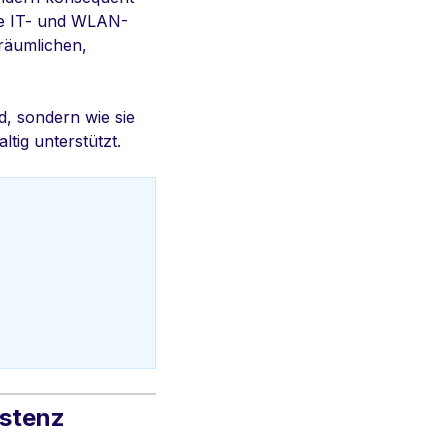
die IT- und WLAN-
 räumlichen,
d, sondern wie sie
ltig unterstützt.
istenz