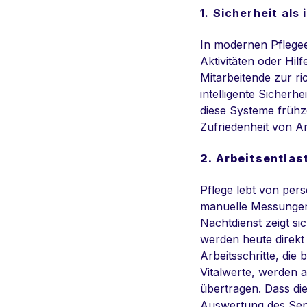
1. Sicherheit als
In modernen Pflege
Aktivitäten oder Hi
Mitarbeitende zur ri
intelligente Sicherh
diese Systeme frühze
Zufriedenheit von An
2. Arbeitsentla
Pflege lebt von per
manuelle Messunge
Nachtdienst zeigt si
werden heute direkt
Arbeitsschritte, die
Vitalwerte, werden 
übertragen. Dass die
Auswertung des Sen