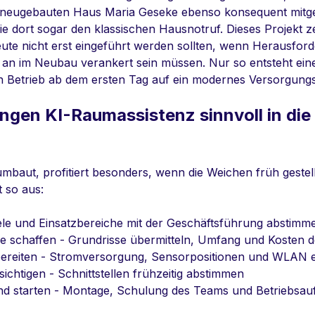
neugebauten Haus Maria Geseke ebenso konsequent mitg
ie dort sogar den klassischen Hausnotruf. Dieses Projekt zei
ute nicht erst eingeführt werden sollten, wenn Herausfor
an im Neubau verankert sein müssen. Nur so entsteht ein
den Betrieb ab dem ersten Tag auf ein modernes Versorgung
ungen KI-Raumassistenz sinnvoll in die
mbaut, profitiert besonders, wenn die Weichen früh gestel
t so aus:
Ziele und Einsatzbereiche mit der Geschäftsführung abstimm
e schaffen - Grundrisse übermitteln, Umfang und Kosten d
rbereiten - Stromversorgung, Sensorpositionen und WLAN 
ichtigen - Schnittstellen frühzeitig abstimmen
nd starten - Mo
ntage, Schulung des Teams und Betriebsa