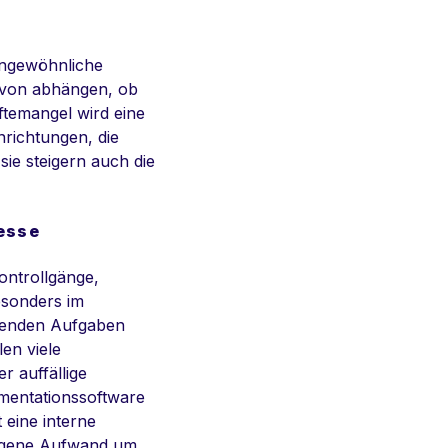
ungewöhnliche
davon abhängen, ob
äftemangel wird eine
nrichtungen, die
sie steigern auch die
zesse
ontrollgänge,
sonders im
ehrenden Aufgaben
en viele
r auffällige
umentationssoftware
 eine interne
zogene Aufwand um