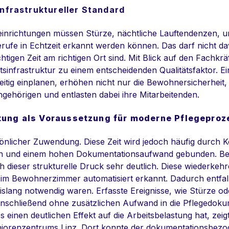
 infrastruktureller Standard
einrichtungen müssen Stürze, nächtliche Lauftendenzen, 
lferufe in Echtzeit erkannt werden können. Das darf nicht 
chtigen Zeit am richtigen Ort sind. Mit Blick auf den Fachkr
eitsinfrastruktur zu einem entscheidenden Qualitätsfaktor. Ei
itig einplanen, erhöhen nicht nur die Bewohnersicherheit, 
gehörigen und entlasten dabei ihre Mitarbeitenden.
stung als Voraussetzung für moderne Pflegepro
sönlicher Zuwendung. Diese Zeit wird jedoch häufig durch K
n und einem hohen Dokumentationsaufwand gebunden. Be
ch dieser strukturelle Druck sehr deutlich. Diese wiederk
 im Bewohnerzimmer automatisiert erkannt. Dadurch entfall
 bislang notwendig waren. Erfasste Ereignisse, wie Stürze ode
anschließend ohne zusätzlichen Aufwand in die Pflegedok
s einen deutlichen Effekt auf die Arbeitsbelastung hat, zeigt
iorenzentrums Linz. Dort konnte der dokumentationsbe