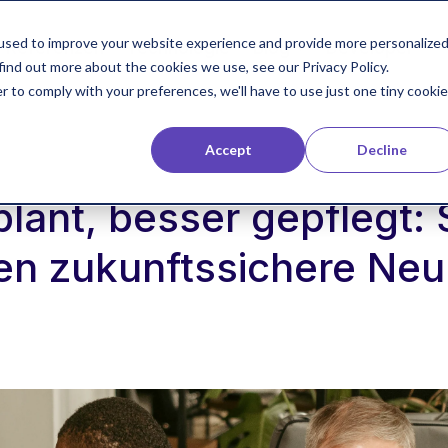
used to improve your website experience and provide more personalize
Referenzen
Technologie
Blog
Developer
find out more about the cookies we use, see our Privacy Policy.
r to comply with your preferences, we'll have to use just one tiny cookie
Accept
Decline
plan
lant, besser gepflegt: 
en zukunftssichere Ne