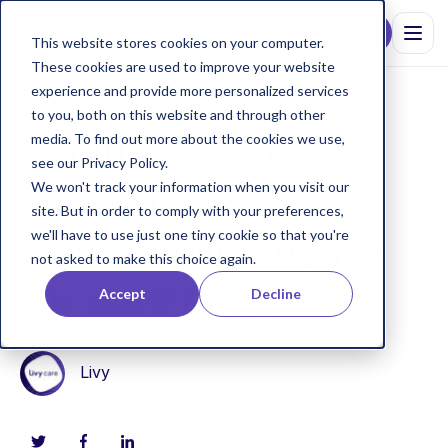
Kontakt
This website stores cookies on your computer.
These cookies are used to improve your website
experience and provide more personalized services
to you, both on this website and through other
Schlüsselkonzepte
media. To find out more about the cookies we use,
see our Privacy Policy.
aus der
We won't track your information when you visit our
site. But in order to comply with your preferences,
we'll have to use just one tiny cookie so that you're
Automobilindustrie
not asked to make this choice again.
für die Pflege
Accept
Decline
Livy