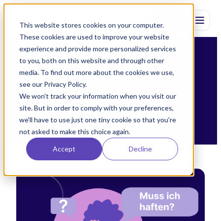
Kontakt
This website stores cookies on your computer.
These cookies are used to improve your website
experience and provide more personalized services
to you, both on this website and through other
media. To find out more about the cookies we use,
WISSEN FÜR DIE PFLEGE VON
see our Privacy Policy.
MORGEN
We won't track your information when you visit our
site. But in order to comply with your preferences,
Alle Beitraege zum Thema .
we'll have to use just one tiny cookie so that you're
not asked to make this choice again.
Accept
Decline