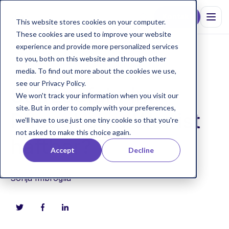
Kontakt
This website stores cookies on your computer.
These cookies are used to improve your website
experience and provide more personalized services
to you, both on this website and through other
Sturzprophylaxe
media. To find out more about the cookies we use,
see our Privacy Policy.
Sturzgefahr im
We won't track your information when you visit our
site. But in order to comply with your preferences,
Pflegeheim: Wer ist
we'll have to use just one tiny cookie so that you're
not asked to make this choice again.
haftbar?
Accept
Decline
Sonja Imbroglia