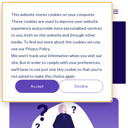
Kontakt
This website stores cookies on your computer.
These cookies are used to improve your website
experience and provide more personalized services
to you, both on this website and through other
media. To find out more about the cookies we use,
WISSEN FÜR DIE PFLEGE VON
see our Privacy Policy.
MORGEN
We won't track your information when you visit our
site. But in order to comply with your preferences,
Alle Beitraege zum Thema .
we'll have to use just one tiny cookie so that you're
not asked to make this choice again.
Accept
Decline