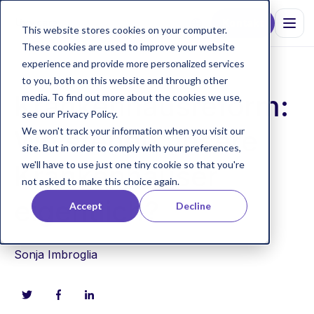
Kontakt
This website stores cookies on your computer.
These cookies are used to improve your website
experience and provide more personalized services
to you, both on this website and through other
Krankenhausreform:
media. To find out more about the cookies we use,
see our Privacy Policy.
Wo stehen unsere
We won't track your information when you visit our
site. But in order to comply with your preferences,
we'll have to use just one tiny cookie so that you're
Krankenhäuser
not asked to make this choice again.
eigentlich?
Accept
Decline
Sonja Imbroglia