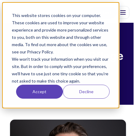
Kontakt
This website stores cookies on your computer.
These cookies are used to improve your website
experience and provide more personalized services
to you, both on this website and through other
media. To find out more about the cookies we use,
LIVY CARE
see our Privacy Policy.
Wissen für die Pflege
We won't track your information when you visit our
von morgen
site. But in order to comply with your preferences,
we'll have to use just one tiny cookie so that you're
not asked to make this choice again.
Seite 4
Accept
Decline